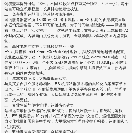
词覆盖率提升可达 200%。不同 C 段站点权重完全独立、互不干扰，每个
站点可独立积累权重，长期排名稳定性极强。
二、免备案即开即用，快速抢占市场先机
国内服务器需经历 15-30 天 ICP 备案流程，而 ES 机房的香港和美国服
务器均无需备案，下单即可部署上线。对于时间敏感型业务 —— 新品发
布、热点营销、活动推广 —— 这就是生命线，业务从部署到上线最快 72
小时内完成。内容自由度也更高，游戏、金融等特殊内容不受国内监管限
制。
三、高性能硬件支撑，大规模站群不卡顿
ES 机房搭载 Intel Xeon E3/E5 至强处理器，多线程性能远超普通配置。
实测数据显示，双 E5 机型可流畅运行 244 个独立 WordPress 站点，总
并发 3000 + 不卡顿。企业级 SSD 硬盘搭配充足带宽（100Mbps 不限流
量或 1Gbps 大带宽），页面加载快，搜索引擎爬虫抓取效率高，新内容
被索引的速度大幅加快。
四、成本效益突出，大幅降低运营支出
与购买多台独立服务器相比，ES 机房站群服务器的集约化方案显著节省
成本。单个独立 IP 的租赁费用远低于单独购买多台服务器，统一管理平
台集中运维，省时又省钱。大型站群建议选择美国机房，IP 资源更丰
富、成本更优。
五、专业售后与便捷管理，运维省心省力
站群运营最怕服务器宕机或 IP 被封，售后响应慢一天，损失就可能很
大。ES 机房提供 10 分钟以内工单响应的专业中文售后。运维层面支持
自动化批量部署和集中监控，大规模站群管理效率提升明显，运维团队也
能少熬夜。
六、双地理节点灵活部署，全球覆盖更轻松