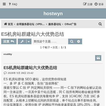
FAQ
注册
登录
hostwyn
搜
首页
全球服务器论坛（VPS\云服务器\独立服务器）
服务器论坛
Offer/广告
索
ES机房站群建站六大优势总结
搜索
高级搜索
回复
1 个帖子 • 分页：
1
/
1
esabby
ES机房站群建站六大优势总结
帖
2026年 5月 28日 15:42
子
ES 机房站群做 SEO 建站，这些优势你得知道
一、多 IP 多 C 段隔离，告别 “连坐降权”
搜索引擎以 C 段 IP 判定网站关联性 —— 同一 C 段下的网站会被认定由
同一主体运营，一旦其中某个站点违规，同 C 段所有网站都会被连带降
权。ES 机房站群服务器提供海量纯净 IP，支持 1C/4C/8C 乃至 16C 多
段配置，从根本上切断站点间的关联痕迹，单个站点出事不影响全局。
行业实测显示，使用分散 IP 的网站平均收录速度提高 18%-25%，关键