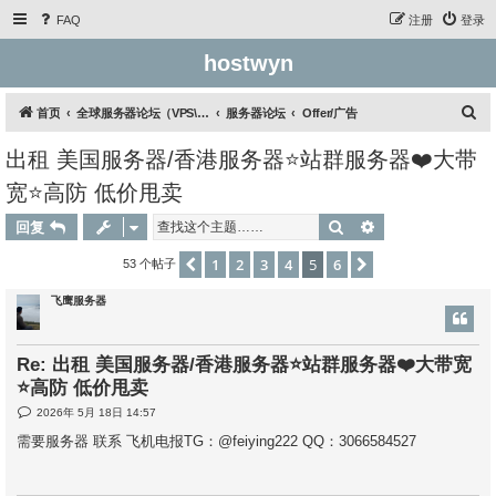
FAQ
注册
登录
hostwyn
搜
首页
全球服务器论坛（VPS\云服务器\独立服务器）
服务器论坛
Offer/广告
索
出租 美国服务器/香港服务器⭐站群服务器❤️大带
宽⭐高防 低价甩卖
搜索
高级搜索
回复
1
2
3
4
5
6
上一页
下一页
53 个帖子
飞鹰服务器
Re: 出租 美国服务器/香港服务器⭐站群服务器❤️大带宽
⭐高防 低价甩卖
帖
2026年 5月 18日 14:57
子
需要服务器 联系 飞机电报TG：@feiying222 QQ：3066584527