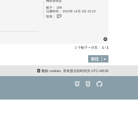
网站管理员
帖子：
168
注册时间：
2023年 10月 4日 15:22
联
联系：
系
a
d
m
i
n
页
首
1 个帖子 • 分页：
1
/
1
前往
删除 cookies
所有显示的时间为
UTC+08:00