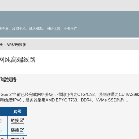
服务器、虚拟主机、域名/SSL、网站运营、业务推广
坛
VPS/云/独服
2三网纯高端线路
级搜索
纯高端线路
“Tokyo Gen 2”当前已经完成网络升级，强制电信走CTG/CN2、强制联通走CUII/AS
v4和免费IPv6，服务器采用AMD EPYC 7763、DDR4、NVMe SSD阵列...
购买
链接
月
链接
月