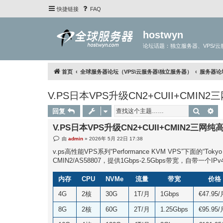
快捷链接
FAQ
hostwyn
论坛话题：独立服务器、VPS/云
首页
全球服务器论坛（VPS\云服务器\独立服务器）
服务器论
V.PS日本VPS升级CN2+CUII+CMIN
搜索
高
回复
V.PS日本VPS升级CN2+CUII+CMIN2三网
帖
由
admin
»
2026年 5月 22日 17:38
子
v.ps高性能VPS系列“Performance KVM VPS”下面的
CMIN2/AS58807，提供1Gbps-2.5Gbps带宽，自带一个IP
内存
CPU
NVMe
流量
带宽
价格
4G
2核
30G
1T/月
1Gbps
€47.95/
8G
2核
60G
2T/月
1.25Gbps
€95.95/