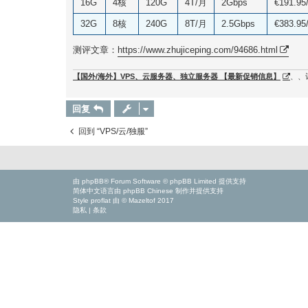
16G
4核
120G
4T/月
2Gbps
€191.95
32G
8核
240G
8T/月
2.5Gbps
€383.95
测评文章：
https://www.zhujiceping.com/94686.html
【国外/海外】VPS、云服务器、独立服务器 【最新促销信息】
、、
回复
回到 “VPS/云/独服”
由
phpBB
® Forum Software © phpBB Limited 提供支持
简体中文语言由
phpBB Chinese
制作并提供支持
Style
proflat
由 ©
Mazeltof
2017
隐私
|
条款