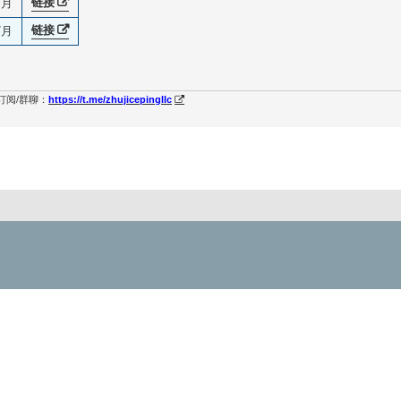
链接
/月
链接
/月
订阅/群聊：
https://t.me/zhujicepingllc