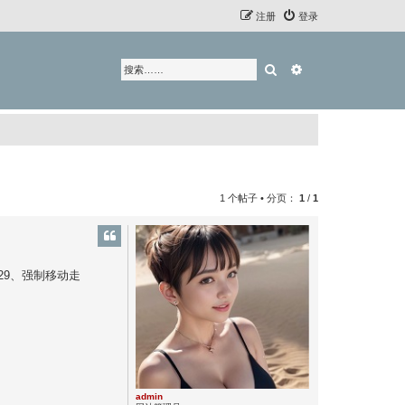
注册
登录
搜索
高级搜索
1 个帖子 • 分页：
1
/
1
9929、强制移动走
admin