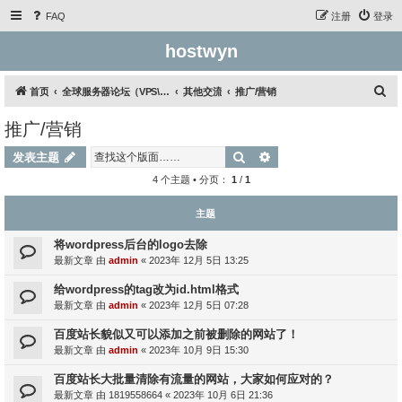
FAQ
注册
登录
hostwyn
搜
首页
全球服务器论坛（VPS\云服务器\独立服务器）
其他交流
推广/营销
索
推广/营销
搜索
高级搜索
发表主题
4 个主题 • 分页：
1
/
1
主题
将wordpress后台的logo去除
最新文章 由
admin
«
2023年 12月 5日 13:25
给wordpress的tag改为id.html格式
最新文章 由
admin
«
2023年 12月 5日 07:28
百度站长貌似又可以添加之前被删除的网站了！
最新文章 由
admin
«
2023年 10月 9日 15:30
百度站长大批量清除有流量的网站，大家如何应对的？
最新文章 由
1819558664
«
2023年 10月 6日 21:36