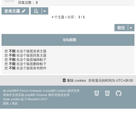
回复总数：
2
发表主题
4 个主题 • 分页：
1
/
1
前往
论坛权限
您
不能
在这个版面发表主题
您
不能
在这个版面回复主题
您
不能
在这个版面编辑帖子
您
不能
在这个版面删除帖子
您
不能
在这个版面发布附件
删除 cookies
所有显示的时间为
UTC+08:00
由
phpBB
® Forum Software © phpBB Limited 提供支持
简体中文语言由
phpBB Chinese
制作并提供支持
Style
proflat
由 ©
Mazeltof
2017
隐私
|
条款