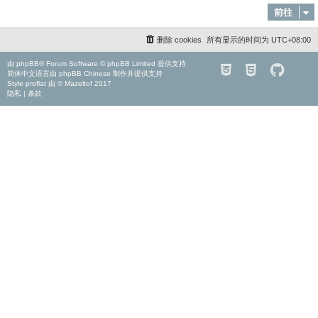
前往
删除 cookies
所有显示的时间为
UTC+08:00
由
phpBB
® Forum Software © phpBB Limited 提供支持
简体中文语言由
phpBB Chinese
制作并提供支持
Style
proflat
由 ©
Mazeltof
2017
隐私
|
条款