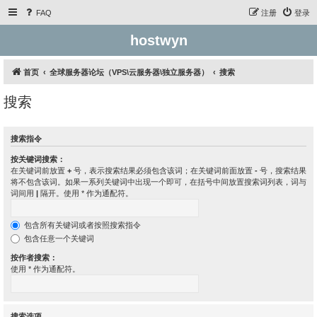
FAQ
注册
登录
hostwyn
首页
全球服务器论坛（VPS\云服务器\独立服务器）
搜索
搜索
搜索指令
按关键词搜索：
在关键词前放置
+
号，表示搜索结果必须包含该词；在关键词前面放置
-
号，搜索结果
将不包含该词。如果一系列关键词中出现一个即可，在括号中间放置搜索词列表，词与
词间用
|
隔开。使用 * 作为通配符。
包含所有关键词或者按照搜索指令
包含任意一个关键词
按作者搜索：
使用 * 作为通配符。
搜索选项