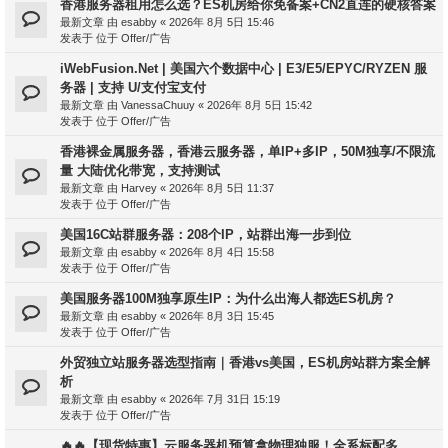
香港服务器租用怎么选？ES机房给你免备案+CN2直连的硬核答案
最新文章 由
esabby
«
2026年 8月 5日 15:46
发表于 位于
Offer/广告
iWebFusion.Net | 美国六个数据中心 | E3/E5/EPYC/RYZEN 服
务器 | 支持 U/支付宝支付
最新文章 由
VanessaChuuy
«
2026年 8月 5日 15:42
发表于 位于
Offer/广告
香港裸金属服务器，香港云服务器，单IP+多IP，50M独享/不限流
量 大陆优化带宽，支持测试
最新文章 由
Harvey
«
2026年 8月 5日 11:37
发表于 位于
Offer/广告
美国16C站群服务器：208个IP，站群出海一步到位
最新文章 由
esabby
«
2026年 8月 4日 15:58
发表于 位于
Offer/广告
美国服务器100M独享原生IP：为什么出海人都选ES机房？
最新文章 由
esabby
«
2026年 8月 3日 15:45
发表于 位于
Offer/广告
外贸独立站服务器选型指南｜香港vs美国，ES机房站群方案全解
析
最新文章 由
esabby
«
2026年 7月 31日 15:19
发表于 位于
Offer/广告
🔥🔥【现货特惠】云服务器机预算拿物理独服！全系标配多