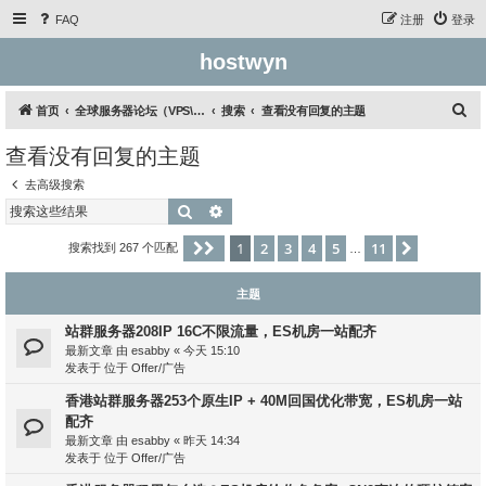
FAQ
注册
登录
hostwyn
搜
首页
全球服务器论坛（VPS\云服务器\独立服务器）
搜索
查看没有回复的主题
索
查看没有回复的主题
去高级搜索
搜索
高级搜索
1
2
3
4
5
11
分页：
1
/
11
下一页
搜索找到 267 个匹配
…
主题
站群服务器208IP 16C不限流量，ES机房一站配齐
最新文章 由
esabby
«
今天 15:10
发表于 位于
Offer/广告
香港站群服务器253个原生IP + 40M回国优化带宽，ES机房一站
配齐
最新文章 由
esabby
«
昨天 14:34
发表于 位于
Offer/广告