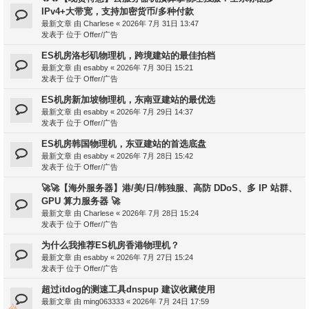
IPv4+大带宽，支持加密货币/多种付款
最新文章 由
Charlese
«
2026年 7月 31日 13:47
发表于 位于
Offer/广告
ES机房洛杉矶物理机，跨境建站的最佳拍档
最新文章 由
esabby
«
2026年 7月 30日 15:21
发表于 位于
Offer/广告
ES机房新加坡物理机，东南亚建站的最优选
最新文章 由
esabby
«
2026年 7月 29日 14:37
发表于 位于
Offer/广告
ES机房韩国物理机，东亚建站的首选底盘
最新文章 由
esabby
«
2026年 7月 28日 15:42
发表于 位于
Offer/广告
🚀🚀【海外服务器】港/美/日/韩独服、高防 DDoS、多 IP 站群、
GPU 算力服务器 🚀
最新文章 由
Charlese
«
2026年 7月 28日 15:24
发表于 位于
Offer/广告
为什么我推荐ES机房香港物理机？
最新文章 由
esabby
«
2026年 7月 27日 15:24
发表于 位于
Offer/广告
超过itdog的测速工具dnspup 建议收藏使用
最新文章 由
ming063333
«
2026年 7月 24日 17:59