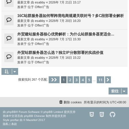
最新文章 由
esabby
«
2026年 7月 21日 15:17
发表于 位于
Offer/广告
16C站群服务器如何帮跨境电商规避关联封号？多C段部署全解析
最新文章 由
esabby
«
2026年 7月 20日 16:20
发表于 位于
Offer/广告
外贸建站服务器核心优势解析：为什么站群服务器更适合...
最新文章 由
esabby
«
2026年 7月 17日 15:30
发表于 位于
Offer/广告
外贸站群服务器怎么选？独立IP分散部署的实战价值
最新文章 由
esabby
«
2026年 7月 16日 15:22
发表于 位于
Offer/广告
1
2
3
4
5
11
分页：
1
/
11
下一页
搜索找到 267 个匹配
…
前往
删除 cookies
所有显示的时间为
UTC+08:00
由
phpBB
® Forum Software © phpBB Limited 提供支持
简体中文语言由
phpBB Chinese
制作并提供支持
Style
proflat
由 ©
Mazeltof
2017
隐私
|
条款