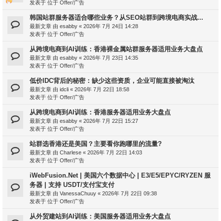
发表于 位于
Offer/广告
韩国站群服务器适合哪些业务？从SEO站群到跨境电商实战...
最新文章 由
esabby
«
2026年 7月 24日 14:28
发表于 位于
Offer/广告
从跨境电商到AI训练：香港裸金属站群服务器适用业务大盘点
最新文章 由
esabby
«
2026年 7月 23日 14:35
发表于 位于
Offer/广告
低价IDC背后的秘密：缺少这些资质，企业可能直接被淘汰
最新文章 由
idcli
«
2026年 7月 22日 18:58
发表于 位于
Offer/广告
从跨境电商到AI训练：香港服务器适用业务大盘点
最新文章 由
esabby
«
2026年 7月 22日 15:27
发表于 位于
Offer/广告
站群选香港还是美国？主要看你跑哪里的流量?
最新文章 由
Charlese
«
2026年 7月 22日 14:03
发表于 位于
Offer/广告
iWebFusion.Net | 美国六个数据中心 | E3/E5/EPYC/RYZEN 服
务器 | 支持 USDT/支付宝支付
最新文章 由
VanessaChuuy
«
2026年 7月 22日 09:38
发表于 位于
Offer/广告
从外贸建站到AI训练：美国服务器适用业务大盘点