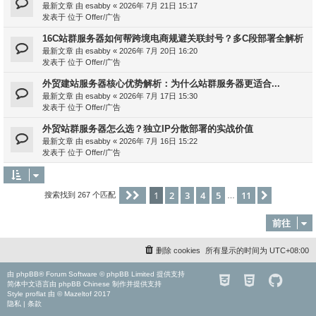
最新文章 由
esabby
«
2026年 7月 21日 15:17
发表于 位于
Offer/广告
16C站群服务器如何帮跨境电商规避关联封号？多C段部署全解析
最新文章 由
esabby
«
2026年 7月 20日 16:20
发表于 位于
Offer/广告
外贸建站服务器核心优势解析：为什么站群服务器更适合...
最新文章 由
esabby
«
2026年 7月 17日 15:30
发表于 位于
Offer/广告
外贸站群服务器怎么选？独立IP分散部署的实战价值
最新文章 由
esabby
«
2026年 7月 16日 15:22
发表于 位于
Offer/广告
1
2
3
4
5
11
分页：
1
/
11
下一页
搜索找到 267 个匹配
…
前往
删除 cookies
所有显示的时间为
UTC+08:00
由
phpBB
® Forum Software © phpBB Limited 提供支持
简体中文语言由
phpBB Chinese
制作并提供支持
Style
proflat
由 ©
Mazeltof
2017
隐私
|
条款