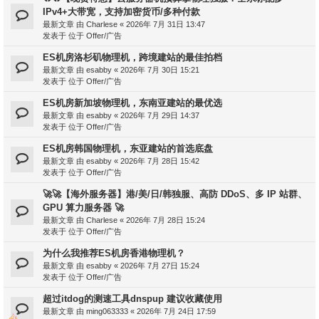
IPv4+大带宽，支持加密货币/多种付款
最新文章 由
Charlese
«
2026年 7月 31日 13:47
发表于 位于
Offer/广告
ES机房洛杉矶物理机，跨境建站的最佳拍档
最新文章 由
esabby
«
2026年 7月 30日 15:21
发表于 位于
Offer/广告
ES机房新加坡物理机，东南亚建站的最优选
最新文章 由
esabby
«
2026年 7月 29日 14:37
发表于 位于
Offer/广告
ES机房韩国物理机，东亚建站的首选底盘
最新文章 由
esabby
«
2026年 7月 28日 15:42
发表于 位于
Offer/广告
🚀🚀【海外服务器】港/美/日/韩独服、高防 DDoS、多 IP 站群、
GPU 算力服务器 🚀
最新文章 由
Charlese
«
2026年 7月 28日 15:24
发表于 位于
Offer/广告
为什么我推荐ES机房香港物理机？
最新文章 由
esabby
«
2026年 7月 27日 15:24
发表于 位于
Offer/广告
超过itdog的测速工具dnspup 建议收藏使用
最新文章 由
ming063333
«
2026年 7月 24日 17:59