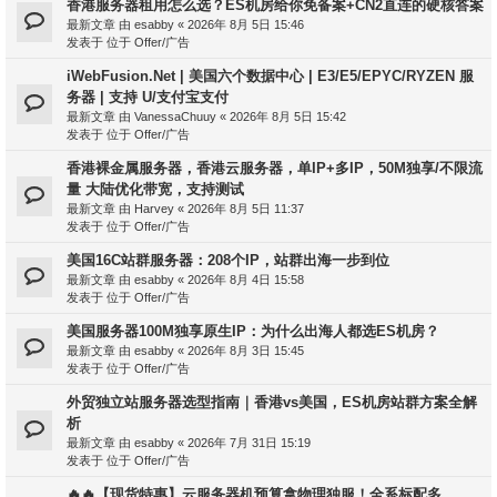
香港服务器租用怎么选？ES机房给你免备案+CN2直连的硬核答案
最新文章 由
esabby
«
2026年 8月 5日 15:46
发表于 位于
Offer/广告
iWebFusion.Net | 美国六个数据中心 | E3/E5/EPYC/RYZEN 服
务器 | 支持 U/支付宝支付
最新文章 由
VanessaChuuy
«
2026年 8月 5日 15:42
发表于 位于
Offer/广告
香港裸金属服务器，香港云服务器，单IP+多IP，50M独享/不限流
量 大陆优化带宽，支持测试
最新文章 由
Harvey
«
2026年 8月 5日 11:37
发表于 位于
Offer/广告
美国16C站群服务器：208个IP，站群出海一步到位
最新文章 由
esabby
«
2026年 8月 4日 15:58
发表于 位于
Offer/广告
美国服务器100M独享原生IP：为什么出海人都选ES机房？
最新文章 由
esabby
«
2026年 8月 3日 15:45
发表于 位于
Offer/广告
外贸独立站服务器选型指南｜香港vs美国，ES机房站群方案全解
析
最新文章 由
esabby
«
2026年 7月 31日 15:19
发表于 位于
Offer/广告
🔥🔥【现货特惠】云服务器机预算拿物理独服！全系标配多