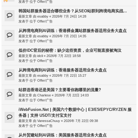
发表于 位于
Offer/广告
韩国站群服务器适合哪些业务？从SEO站群到跨境电商实战...
最新文章 由
esabby
«
2026年 7月 24日 14:28
发表于 位于
Offer/广告
从跨境电商到AI训练：香港裸金属站群服务器适用业务大盘点
最新文章 由
esabby
«
2026年 7月 23日 14:35
发表于 位于
Offer/广告
低价IDC背后的秘密：缺少这些资质，企业可能直接被淘汰
最新文章 由
idcli
«
2026年 7月 22日 18:58
发表于 位于
Offer/广告
从跨境电商到AI训练：香港服务器适用业务大盘点
最新文章 由
esabby
«
2026年 7月 22日 15:27
发表于 位于
Offer/广告
站群选香港还是美国？主要看你跑哪里的流量?
最新文章 由
Charlese
«
2026年 7月 22日 14:03
发表于 位于
Offer/广告
iWebFusion.Net | 美国六个数据中心 | E3/E5/EPYC/RYZEN 服
务器 | 支持 USDT/支付宝支付
最新文章 由
VanessaChuuy
«
2026年 7月 22日 09:38
发表于 位于
Offer/广告
从外贸建站到AI训练：美国服务器适用业务大盘点