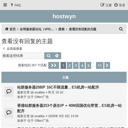
FAQ
注册
登录
hostwyn
搜
首页
全球服务器论坛（VPS\云服务器\独立服务器）
搜索
查看没有回复的主题
索
查看没有回复的主题
去高级搜索
搜索
高级搜索
1
2
3
4
5
11
分页：
1
/
11
下一页
搜索找到 267 个匹配
…
主题
站群服务器208IP 16C不限流量，ES机房一站配齐
最新文章 由
esabby
«
昨天 15:10
发表于 位于
Offer/广告
香港站群服务器253个原生IP + 40M回国优化带宽，ES机房一站
配齐
最新文章 由
esabby
«
2026年 8月 6日 14:34
发表于 位于
Offer/广告