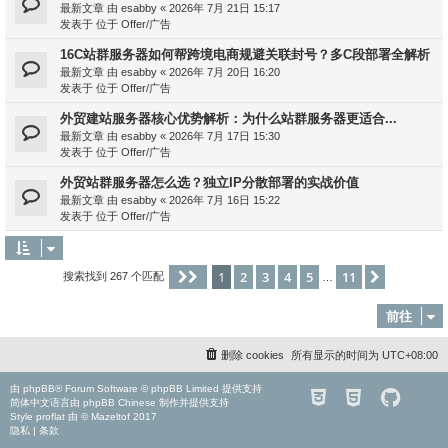
最新文章 由
esabby
«
2026年 7月 21日 15:17
发表于 位于
Offer/广告
16C站群服务器如何帮跨境电商规避关联封号？多C段部署全解析
最新文章 由
esabby
«
2026年 7月 20日 16:20
发表于 位于
Offer/广告
外贸建站服务器核心优势解析：为什么站群服务器更适合...
最新文章 由
esabby
«
2026年 7月 17日 15:30
发表于 位于
Offer/广告
外贸站群服务器怎么选？独立IP分散部署的实战价值
最新文章 由
esabby
«
2026年 7月 16日 15:22
发表于 位于
Offer/广告
1
2
3
4
5
11
分页：
1
/
11
下一页
搜索找到 267 个匹配
…
前往
删除 cookies
所有显示的时间为
UTC+08:00
由
phpBB
® Forum Software © phpBB Limited 提供支持
简体中文语言由
phpBB Chinese
制作并提供支持
Style
proflat
由 ©
Mazeltof
2017
隐私
|
条款