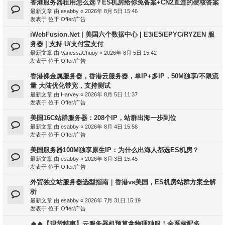
香港服务器租用怎么选？ES机房给你免备案+CN2直连的硬核答案
最新文章 由
esabby
«
2026年 8月 5日 15:46
发表于 位于
Offer/广告
iWebFusion.Net | 美国六个数据中心 | E3/E5/EPYC/RYZEN 服
务器 | 支持 U/支付宝支付
最新文章 由
VanessaChuuy
«
2026年 8月 5日 15:42
发表于 位于
Offer/广告
香港裸金属服务器，香港云服务器，单IP+多IP，50M独享/不限流
量 大陆优化带宽，支持测试
最新文章 由
Harvey
«
2026年 8月 5日 11:37
发表于 位于
Offer/广告
美国16C站群服务器：208个IP，站群出海一步到位
最新文章 由
esabby
«
2026年 8月 4日 15:58
发表于 位于
Offer/广告
美国服务器100M独享原生IP：为什么出海人都选ES机房？
最新文章 由
esabby
«
2026年 8月 3日 15:45
发表于 位于
Offer/广告
外贸独立站服务器选型指南｜香港vs美国，ES机房站群方案全解
析
最新文章 由
esabby
«
2026年 7月 31日 15:19
发表于 位于
Offer/广告
🔥🔥【现货特惠】云服务器机预算拿物理独服！全系标配多