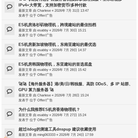
IPv4+大带宽，支持加密货币/多种付款
最新文章 由
Charlese
«
2026年 7月 31日 13:47
发表于 位于
Offer/广告
ES机房洛杉矶物理机，跨境建站的最佳拍档
最新文章 由
esabby
«
2026年 7月 30日 15:21
发表于 位于
Offer/广告
ES机房新加坡物理机，东南亚建站的最优选
最新文章 由
esabby
«
2026年 7月 29日 14:37
发表于 位于
Offer/广告
ES机房韩国物理机，东亚建站的首选底盘
最新文章 由
esabby
«
2026年 7月 28日 15:42
发表于 位于
Offer/广告
🚀🚀【海外服务器】港/美/日/韩独服、高防 DDoS、多 IP 站群、
GPU 算力服务器 🚀
最新文章 由
Charlese
«
2026年 7月 28日 15:24
发表于 位于
Offer/广告
为什么我推荐ES机房香港物理机？
最新文章 由
esabby
«
2026年 7月 27日 15:24
发表于 位于
Offer/广告
超过itdog的测速工具dnspup 建议收藏使用
最新文章 由
ming063333
«
2026年 7月 24日 17:59