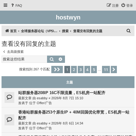
FAQ
注册
登录
hostwyn
搜
首页
全球服务器论坛（VPS\云服务器\独立服务器）
搜索
查看没有回复的主题
索
查看没有回复的主题
去高级搜索
搜索
高级搜索
1
2
3
4
5
11
分页：
1
/
11
下一页
搜索找到 267 个匹配
…
主题
站群服务器208IP 16C不限流量，ES机房一站配齐
最新文章 由
esabby
«
2026年 8月 7日 15:10
发表于 位于
Offer/广告
香港站群服务器253个原生IP + 40M回国优化带宽，ES机房一站
配齐
最新文章 由
esabby
«
2026年 8月 6日 14:34
发表于 位于
Offer/广告