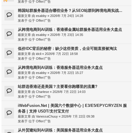
发表于 位于
Offer/广告
韩国站群服务器适合哪些业务？从SEO站群到跨境电商实战...
最新文章 由
esabby
«
2026年 7月 24日 14:28
发表于 位于
Offer/广告
从跨境电商到AI训练：香港裸金属站群服务器适用业务大盘点
最新文章 由
esabby
«
2026年 7月 23日 14:35
发表于 位于
Offer/广告
低价IDC背后的秘密：缺少这些资质，企业可能直接被淘汰
最新文章 由
idcli
«
2026年 7月 22日 18:58
发表于 位于
Offer/广告
从跨境电商到AI训练：香港服务器适用业务大盘点
最新文章 由
esabby
«
2026年 7月 22日 15:27
发表于 位于
Offer/广告
站群选香港还是美国？主要看你跑哪里的流量?
最新文章 由
Charlese
«
2026年 7月 22日 14:03
发表于 位于
Offer/广告
iWebFusion.Net | 美国六个数据中心 | E3/E5/EPYC/RYZEN 服
务器 | 支持 USDT/支付宝支付
最新文章 由
VanessaChuuy
«
2026年 7月 22日 09:38
发表于 位于
Offer/广告
从外贸建站到AI训练：美国服务器适用业务大盘点