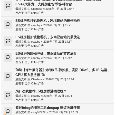
IPv4+大带宽，支持加密货币/多种付款
最新文章 由
Charlese
«
2026年 7月 31日 13:47
发表于 位于
Offer/广告
ES机房洛杉矶物理机，跨境建站的最佳拍档
最新文章 由
esabby
«
2026年 7月 30日 15:21
发表于 位于
Offer/广告
ES机房新加坡物理机，东南亚建站的最优选
最新文章 由
esabby
«
2026年 7月 29日 14:37
发表于 位于
Offer/广告
ES机房韩国物理机，东亚建站的首选底盘
最新文章 由
esabby
«
2026年 7月 28日 15:42
发表于 位于
Offer/广告
🚀🚀【海外服务器】港/美/日/韩独服、高防 DDoS、多 IP 站群、
GPU 算力服务器 🚀
最新文章 由
Charlese
«
2026年 7月 28日 15:24
发表于 位于
Offer/广告
为什么我推荐ES机房香港物理机？
最新文章 由
esabby
«
2026年 7月 27日 15:24
发表于 位于
Offer/广告
超过itdog的测速工具dnspup 建议收藏使用
最新文章 由
ming063333
«
2026年 7月 24日 17:59