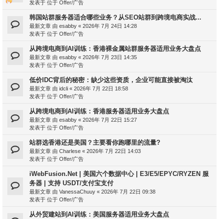
发表于 位于
Offer/广告
韩国站群服务器适合哪些业务？从SEO站群到跨境电商实战...
最新文章 由
esabby
«
2026年 7月 24日 14:28
发表于 位于
Offer/广告
从跨境电商到AI训练：香港裸金属站群服务器适用业务大盘点
最新文章 由
esabby
«
2026年 7月 23日 14:35
发表于 位于
Offer/广告
低价IDC背后的秘密：缺少这些资质，企业可能直接被淘汰
最新文章 由
idcli
«
2026年 7月 22日 18:58
发表于 位于
Offer/广告
从跨境电商到AI训练：香港服务器适用业务大盘点
最新文章 由
esabby
«
2026年 7月 22日 15:27
发表于 位于
Offer/广告
站群选香港还是美国？主要看你跑哪里的流量?
最新文章 由
Charlese
«
2026年 7月 22日 14:03
发表于 位于
Offer/广告
iWebFusion.Net | 美国六个数据中心 | E3/E5/EPYC/RYZEN 服
务器 | 支持 USDT/支付宝支付
最新文章 由
VanessaChuuy
«
2026年 7月 22日 09:38
发表于 位于
Offer/广告
从外贸建站到AI训练：美国服务器适用业务大盘点