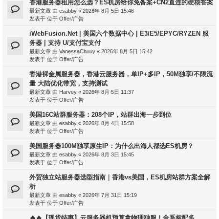
香港服务器租用怎么选？ES机房给你免备案+CN2直连的硬核答案
最新文章 由
esabby
«
2026年 8月 5日 15:46
发表于 位于
Offer/广告
iWebFusion.Net | 美国六个数据中心 | E3/E5/EPYC/RYZEN 服
务器 | 支持 U/支付宝支付
最新文章 由
VanessaChuuy
«
2026年 8月 5日 15:42
发表于 位于
Offer/广告
香港裸金属服务器，香港云服务器，单IP+多IP，50M独享/不限流
量 大陆优化带宽，支持测试
最新文章 由
Harvey
«
2026年 8月 5日 11:37
发表于 位于
Offer/广告
美国16C站群服务器：208个IP，站群出海一步到位
最新文章 由
esabby
«
2026年 8月 4日 15:58
发表于 位于
Offer/广告
美国服务器100M独享原生IP：为什么出海人都选ES机房？
最新文章 由
esabby
«
2026年 8月 3日 15:45
发表于 位于
Offer/广告
外贸独立站服务器选型指南｜香港vs美国，ES机房站群方案全解
析
最新文章 由
esabby
«
2026年 7月 31日 15:19
发表于 位于
Offer/广告
🔥🔥【现货特惠】云服务器机预算拿物理独服！全系标配多