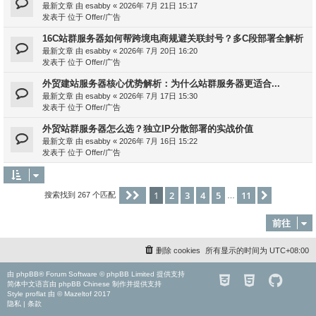
最新文章 由
esabby
«
2026年 7月 21日 15:17
发表于 位于
Offer/广告
16C站群服务器如何帮跨境电商规避关联封号？多C段部署全解析
最新文章 由
esabby
«
2026年 7月 20日 16:20
发表于 位于
Offer/广告
外贸建站服务器核心优势解析：为什么站群服务器更适合...
最新文章 由
esabby
«
2026年 7月 17日 15:30
发表于 位于
Offer/广告
外贸站群服务器怎么选？独立IP分散部署的实战价值
最新文章 由
esabby
«
2026年 7月 16日 15:22
发表于 位于
Offer/广告
1
2
3
4
5
11
分页：
1
/
11
下一页
搜索找到 267 个匹配
…
前往
删除 cookies
所有显示的时间为
UTC+08:00
由
phpBB
® Forum Software © phpBB Limited 提供支持
简体中文语言由
phpBB Chinese
制作并提供支持
Style
proflat
由 ©
Mazeltof
2017
隐私
|
条款