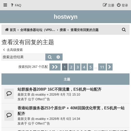
FAQ
注册
登录
hostwyn
搜
首页
全球服务器论坛（VPS\云服务器\独立服务器）
搜索
查看没有回复的主题
索
查看没有回复的主题
去高级搜索
搜索
高级搜索
1
2
3
4
5
11
分页：
1
/
11
下一页
搜索找到 267 个匹配
…
主题
站群服务器208IP 16C不限流量，ES机房一站配齐
最新文章 由
esabby
«
2026年 8月 7日 15:10
发表于 位于
Offer/广告
香港站群服务器253个原生IP + 40M回国优化带宽，ES机房一站
配齐
最新文章 由
esabby
«
2026年 8月 6日 14:34
发表于 位于
Offer/广告