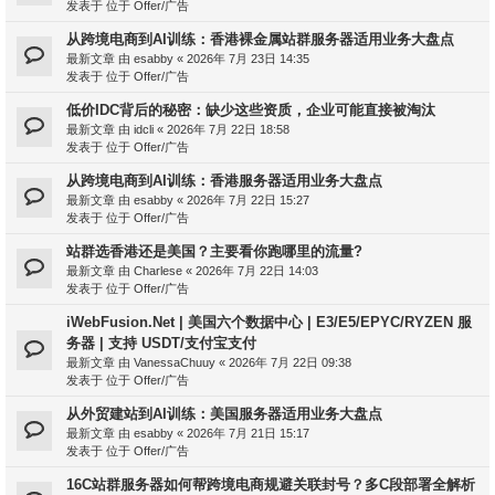
发表于 位于
Offer/广告
从跨境电商到AI训练：香港裸金属站群服务器适用业务大盘点
最新文章 由
esabby
«
2026年 7月 23日 14:35
发表于 位于
Offer/广告
低价IDC背后的秘密：缺少这些资质，企业可能直接被淘汰
最新文章 由
idcli
«
2026年 7月 22日 18:58
发表于 位于
Offer/广告
从跨境电商到AI训练：香港服务器适用业务大盘点
最新文章 由
esabby
«
2026年 7月 22日 15:27
发表于 位于
Offer/广告
站群选香港还是美国？主要看你跑哪里的流量?
最新文章 由
Charlese
«
2026年 7月 22日 14:03
发表于 位于
Offer/广告
iWebFusion.Net | 美国六个数据中心 | E3/E5/EPYC/RYZEN 服
务器 | 支持 USDT/支付宝支付
最新文章 由
VanessaChuuy
«
2026年 7月 22日 09:38
发表于 位于
Offer/广告
从外贸建站到AI训练：美国服务器适用业务大盘点
最新文章 由
esabby
«
2026年 7月 21日 15:17
发表于 位于
Offer/广告
16C站群服务器如何帮跨境电商规避关联封号？多C段部署全解析