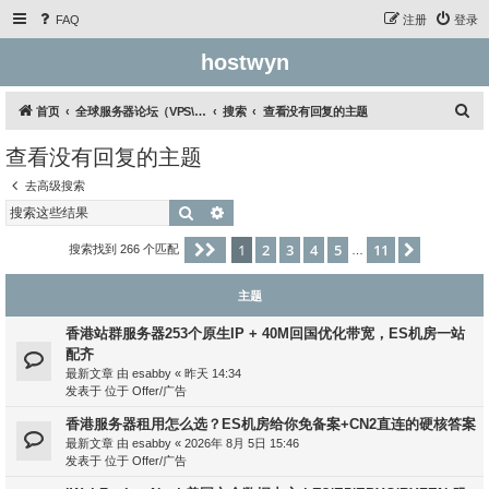
FAQ
注册
登录
hostwyn
搜
首页
全球服务器论坛（VPS\云服务器\独立服务器）
搜索
查看没有回复的主题
索
查看没有回复的主题
去高级搜索
搜索
高级搜索
1
2
3
4
5
11
分页：
1
/
11
下一页
搜索找到 266 个匹配
…
主题
香港站群服务器253个原生IP + 40M回国优化带宽，ES机房一站
配齐
最新文章 由
esabby
«
昨天 14:34
发表于 位于
Offer/广告
香港服务器租用怎么选？ES机房给你免备案+CN2直连的硬核答案
最新文章 由
esabby
«
2026年 8月 5日 15:46
发表于 位于
Offer/广告