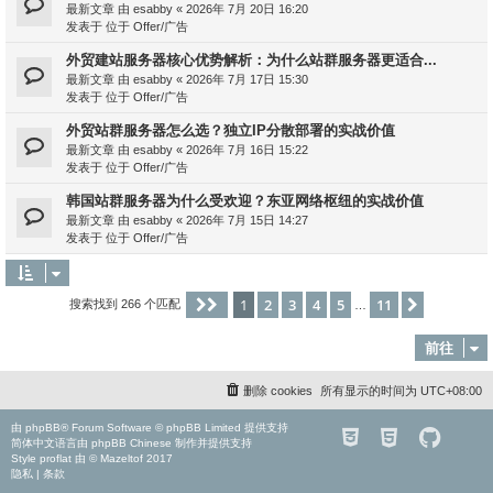
最新文章 由
esabby
«
2026年 7月 20日 16:20
发表于 位于
Offer/广告
外贸建站服务器核心优势解析：为什么站群服务器更适合...
最新文章 由
esabby
«
2026年 7月 17日 15:30
发表于 位于
Offer/广告
外贸站群服务器怎么选？独立IP分散部署的实战价值
最新文章 由
esabby
«
2026年 7月 16日 15:22
发表于 位于
Offer/广告
韩国站群服务器为什么受欢迎？东亚网络枢纽的实战价值
最新文章 由
esabby
«
2026年 7月 15日 14:27
发表于 位于
Offer/广告
1
2
3
4
5
11
分页：
1
/
11
下一页
搜索找到 266 个匹配
…
前往
删除 cookies
所有显示的时间为
UTC+08:00
由
phpBB
® Forum Software © phpBB Limited 提供支持
简体中文语言由
phpBB Chinese
制作并提供支持
Style
proflat
由 ©
Mazeltof
2017
隐私
|
条款