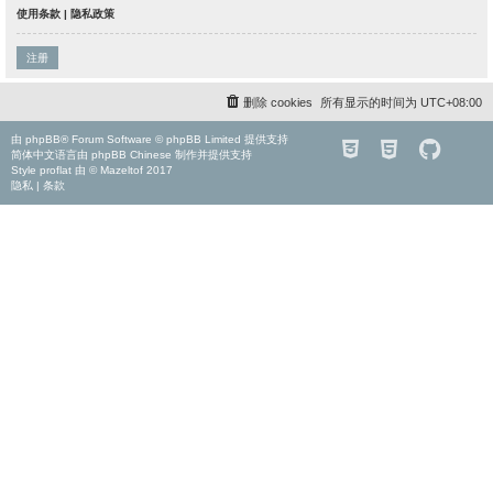
使用条款
|
隐私政策
注册
删除 cookies
所有显示的时间为
UTC+08:00
由
phpBB
® Forum Software © phpBB Limited 提供支持
简体中文语言由
phpBB Chinese
制作并提供支持
Style
proflat
由 ©
Mazeltof
2017
隐私
|
条款